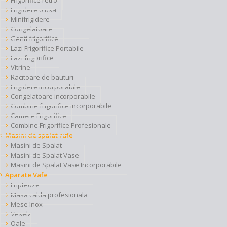
Frigorifice retro
Frigidere o usa
Minifrigidere
Congelatoare
Genti frigorifice
Lazi Frigorifice Portabile
Lazi frigorifice
Vitrine
Racitoare de bauturi
Frigidere incorporabile
Congelatoare incorporabile
Combine frigorifice incorporabile
Camere Frigorifice
Combine Frigorifice Profesionale
Masini de spalat rufe
Masini de Spalat
Masini de Spalat Vase
Masini de Spalat Vase Incorporabile
Aparate Vafe
Fripteoze
Masa calda profesionala
Mese Inox
Vesela
Oale