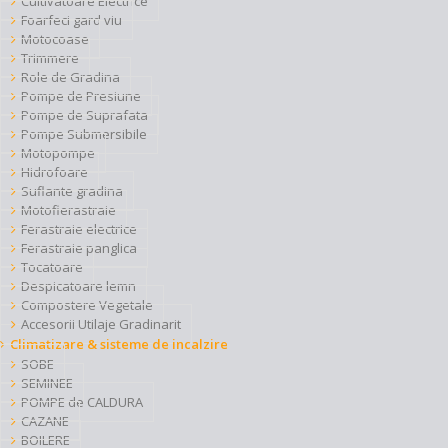
Cultivatoare Electrice
Foarfeci gard viu
Motocoase
Trimmere
Role de Gradina
Pompe de Presiune
Pompe de Suprafata
Pompe Submersibile
Motopompe
Hidrofoare
Suflante gradina
Motofierastraie
Ferastraie electrice
Ferastraie panglica
Tocatoare
Despicatoare lemn
Compostere Vegetale
Accesorii Utilaje Gradinarit
Climatizare & sisteme de incalzire
SOBE
SEMINEE
POMPE de CALDURA
CAZANE
BOILERE