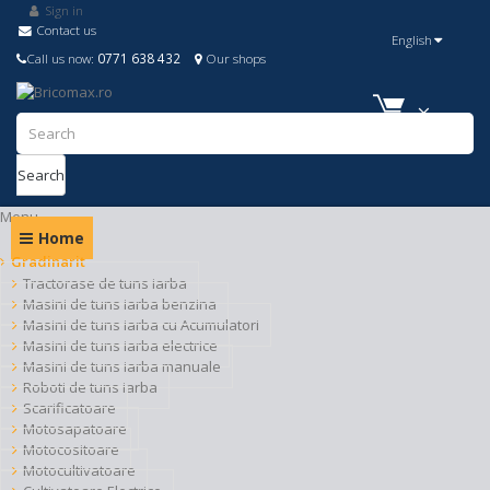
Sign in
Contact us
English
Call us now:
0771 638 432
Our shops
Search
Menu
Home
Gradinarit
Tractorase de tuns iarba
Masini de tuns iarba benzina
Masini de tuns iarba cu Acumulatori
Masini de tuns iarba electrice
Masini de tuns iarba manuale
Roboti de tuns iarba
Scarificatoare
Motosapatoare
Motocositoare
Motocultivatoare