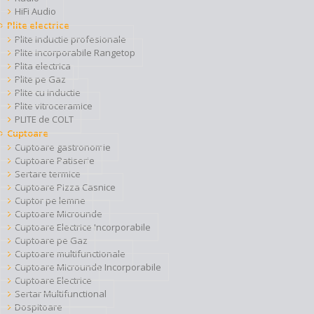
HiFi Audio
Plite electrice
Plite inductie profesionale
Plite incorporabile Rangetop
Plita electrica
Plite pe Gaz
Plite cu inductie
Plite vitroceramice
PLITE de COLT
Cuptoare
Cuptoare gastronomie
Cuptoare Patiserie
Sertare termice
Cuptoare Pizza Casnice
Cuptor pe lemne
Cuptoare Microunde
Cuptoare Electrice Incorporabile
Cuptoare pe Gaz
Cuptoare multifunctionale
Cuptoare Microunde Incorporabile
Cuptoare Electrice
Sertar Multifunctional
Dospitoare