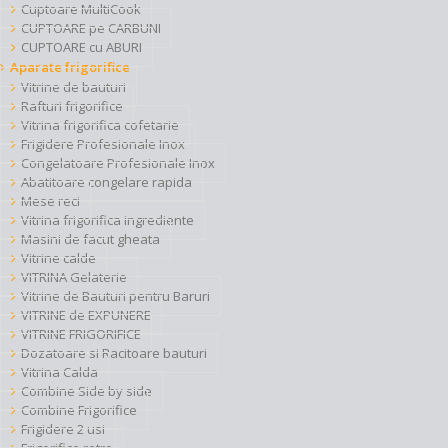
Cuptoare MultiCook
CUPTOARE pe CARBUNI
CUPTOARE cu ABURI
Aparate frigorifice
Vitrine de bauturi
Rafturi frigorifice
Vitrina frigorifica cofetarie
Frigidere Profesionale Inox
Congelatoare Profesionale Inox
Abatitoare congelare rapida
Mese reci
Vitrina frigorifica ingrediente
Masini de facut gheata
Vitrine calde
VITRINA Gelaterie
Vitrine de Bauturi pentru Baruri
VITRINE de EXPUNERE
VITRINE FRIGORIFICE
Dozatoare si Racitoare bauturi
Vitrina Calda
Combine Side by side
Combine Frigorifice
Frigidere 2 usi