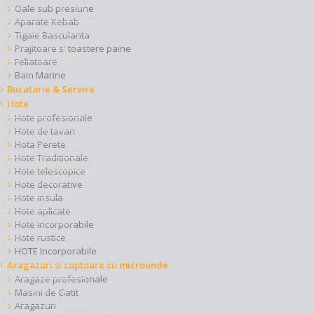
Oale sub presiune
Aparate Kebab
Tigaie Basculanta
Prajitoare si toastere paine
Feliatoare
Bain Marine
Bucatarie & Servire
Hote
Hote profesionale
Hote de tavan
Hota Perete
Hote Traditionale
Hote telescopice
Hote decorative
Hote insula
Hote aplicate
Hote incorporabile
Hote rustice
HOTE Incorporabile
Aragazuri si cuptoare cu microunde
Aragaze profesionale
Masini de Gatit
Aragazuri