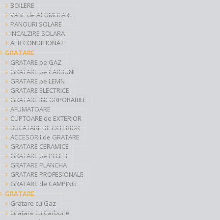
BOILERE
VASE de ACUMULARE
PANOURI SOLARE
INCALZIRE SOLARA
AER CONDITIONAT
GRATARE
GRATARE pe GAZ
GRATARE pe CARBUNI
GRATARE pe LEMN
GRATARE ELECTRICE
GRATARE INCORPORABILE
AFUMATOARE
CUPTOARE de EXTERIOR
BUCATARII DE EXTERIOR
ACCESORII de GRATARE
GRATARE CERAMICE
GRATARE pe PELETI
GRATARE PLANCHA
GRATARE PROFESIONALE
GRATARE de CAMPING
GRATARE
Gratare cu Gaz
Gratare cu Carbune