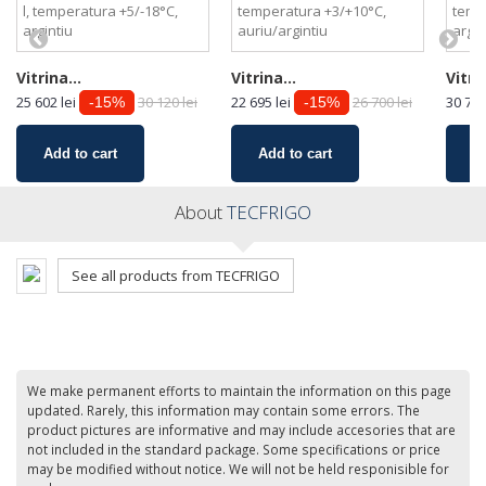
Vitrina...
Vitrina...
Vitrin
25 602 lei
30 120 lei
22 695 lei
26 700 lei
30 779
-15%
-15%
Add to cart
Add to cart
A
About
TECFRIGO
See all products from TECFRIGO
We make permanent efforts to maintain the information on this page
updated. Rarely, this information may contain some errors. The
product pictures are informative and may include accesories that are
not included in the standard package. Some specifications or price
may be modified without notice. We will not be held responisible for