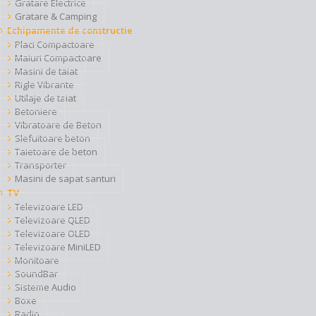
Gratare Electrice
Gratare & Camping
Echipamente de constructie
Placi Compactoare
Maiuri Compactoare
Masini de taiat
Rigle Vibrante
Utilaje de taiat
Betoniere
Vibratoare de Beton
Slefuitoare beton
Taietoare de beton
Transporter
Masini de sapat santuri
TV
Televizoare LED
Televizoare QLED
Televizoare OLED
Televizoare MiniLED
Monitoare
SoundBar
Sisteme Audio
Boxe
Radio