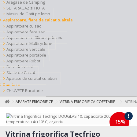
Aragaze de Camping
SET ARAGAZ si HOTA
Masini de Gatit pe lemn
Aspiratoare, fiare de calcat & altele
Aspiratoare cu sac
Aspiratoare fara sac
Aspiratoare cu filtrare prin apa
Aspiratoare Multicyclone
Aspiratoare verticale
Aspiratoare portabile
Aspiratoare Robot
Fiare de calcat
Statie de Calcat
Aparate de curatat cu aburi
Sanitare
CHIUVETE Bucatarie
APARATE FRIGORIFICE
VITRINA FRIGORIFICA COFETARIE
VITRIN
-15%
Vitrina frigorifica Tecfrigo