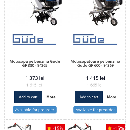
Motosapa pe benzina Gude
Motosapatoare pe benzina
GF 380 - 94365
Gude GF 600 - 94369
1 373 lei
1 415 lei
1 615 lei
1 665 lei
Add to cart
More
Add to cart
More
Available for preorder
Available for preorder
-15%
-15%