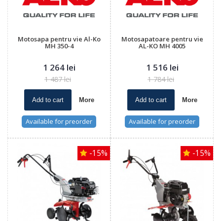
Motosapa pentru vie Al-Ko
Motosapatoare pentru vie
MH 350-4
AL-KO MH 4005
1 264 lei
1 516 lei
1 487 lei
1 784 lei
Add to cart
More
Add to cart
More
Available for preorder
Available for preorder
-15%
-15%