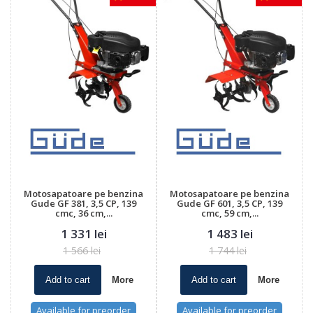
Motosapatoare pe benzina
Motosapatoare pe benzina
Gude GF 381, 3,5 CP, 139
Gude GF 601, 3,5 CP, 139
cmc, 36 cm,...
cmc, 59 cm,...
1 331 lei
1 483 lei
1 566 lei
1 744 lei
Add to cart
More
Add to cart
More
Available for preorder
Available for preorder