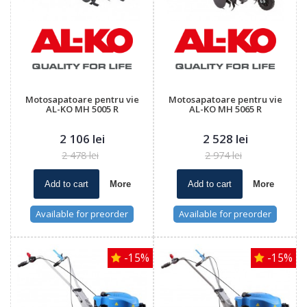
Motosapatoare pentru vie
Motosapatoare pentru vie
AL-KO MH 5005 R
AL-KO MH 5065 R
2 106 lei
2 528 lei
2 478 lei
2 974 lei
Add to cart
More
Add to cart
More
Available for preorder
Available for preorder
-15%
-15%