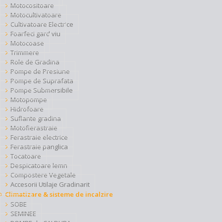
Motocositoare
Motocultivatoare
Cultivatoare Electrice
Foarfeci gard viu
Motocoase
Trimmere
Role de Gradina
Pompe de Presiune
Pompe de Suprafata
Pompe Submersibile
Motopompe
Hidrofoare
Suflante gradina
Motofierastraie
Ferastraie electrice
Ferastraie panglica
Tocatoare
Despicatoare lemn
Compostere Vegetale
Accesorii Utilaje Gradinarit
Climatizare & sisteme de incalzire
SOBE
SEMINEE