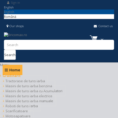
Sign in
English
English
Română
Our shops
Contact us
Search
Menu
Home
Gradinarit
Tractorase de tuns iarba
Masini de tuns iarba benzina
Masini de tuns iarba cu Acumulatori
Masini de tuns iarba electrice
Masini de tuns iarba manuale
Roboti de tuns iarba
Scarificatoare
Motosapatoare