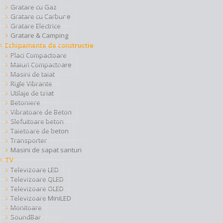
Gratare cu Gaz
Gratare cu Carbune
Gratare Electrice
Gratare & Camping
Echipamente de constructie
Placi Compactoare
Maiuri Compactoare
Masini de taiat
Rigle Vibrante
Utilaje de taiat
Betoniere
Vibratoare de Beton
Slefuitoare beton
Taietoare de beton
Transporter
Masini de sapat santuri
TV
Televizoare LED
Televizoare QLED
Televizoare OLED
Televizoare MiniLED
Monitoare
SoundBar