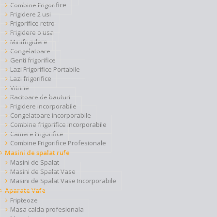
Combine Frigorifice
Frigidere 2 usi
Frigorifice retro
Frigidere o usa
Minifrigidere
Congelatoare
Genti frigorifice
Lazi Frigorifice Portabile
Lazi frigorifice
Vitrine
Racitoare de bauturi
Frigidere incorporabile
Congelatoare incorporabile
Combine frigorifice incorporabile
Camere Frigorifice
Combine Frigorifice Profesionale
Masini de spalat rufe
Masini de Spalat
Masini de Spalat Vase
Masini de Spalat Vase Incorporabile
Aparate Vafe
Fripteoze
Masa calda profesionala