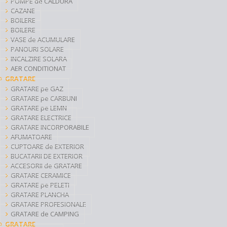
POMPE de CALDURA
CAZANE
BOILERE
BOILERE
VASE de ACUMULARE
PANOURI SOLARE
INCALZIRE SOLARA
AER CONDITIONAT
GRATARE
GRATARE pe GAZ
GRATARE pe CARBUNI
GRATARE pe LEMN
GRATARE ELECTRICE
GRATARE INCORPORABILE
AFUMATOARE
CUPTOARE de EXTERIOR
BUCATARII DE EXTERIOR
ACCESORII de GRATARE
GRATARE CERAMICE
GRATARE pe PELETI
GRATARE PLANCHA
GRATARE PROFESIONALE
GRATARE de CAMPING
GRATARE