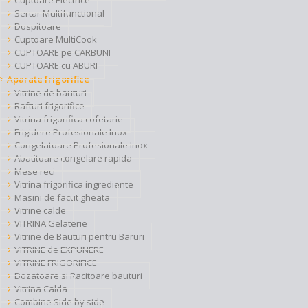
Cuptoare Electrice
Sertar Multifunctional
Dospitoare
Cuptoare MultiCook
CUPTOARE pe CARBUNI
CUPTOARE cu ABURI
Aparate frigorifice
Vitrine de bauturi
Rafturi frigorifice
Vitrina frigorifica cofetarie
Frigidere Profesionale Inox
Congelatoare Profesionale Inox
Abatitoare congelare rapida
Mese reci
Vitrina frigorifica ingrediente
Masini de facut gheata
Vitrine calde
VITRINA Gelaterie
Vitrine de Bauturi pentru Baruri
VITRINE de EXPUNERE
VITRINE FRIGORIFICE
Dozatoare si Racitoare bauturi
Vitrina Calda
Combine Side by side