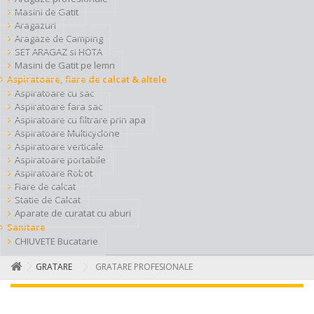
Masini de Gatit
Aragazuri
Aragaze de Camping
SET ARAGAZ si HOTA
Masini de Gatit pe lemn
Aspiratoare, fiare de calcat & altele
Aspiratoare cu sac
Aspiratoare fara sac
Aspiratoare cu filtrare prin apa
Aspiratoare Multicyclone
Aspiratoare verticale
Aspiratoare portabile
Aspiratoare Robot
Fiare de calcat
Statie de Calcat
Aparate de curatat cu aburi
Sanitare
CHIUVETE Bucatarie
GRATARE
GRATARE PROFESIONALE