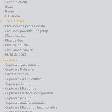
Sisteme Audio
Boxe
Radio
HiFi Audio
Plite electrice
Plite inductie profesionale
Plite incorporabile Rangetop
Plita electrica
Plite pe Gaz
Plite cu inductie
Plite vitroceramice
PLITE de COLT
Cuptoare
Cuptoare gastronomie
Cuptoare Patiserie
Sertare termice
Cuptoare Pizza Casnice
Cuptor pe lemne
Cuptoare Microunde
Cuptoare Electrice Incorporabile
Cuptoare pe Gaz
Cuptoare multifunctionale
Cuptoare Microunde Incorporabile