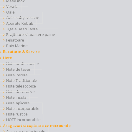
Mese Inox
Vesela
Oale
Oale sub presiune
Aparate Kebab
Tigaie Basculanta
Prajitoare si toastere paine
Feliatoare
Bain Marine
Bucatarie & Servire
Hote
Hote profesionale
Hote de tavan
Hota Perete
Hote Traditionale
Hote telescopice
Hote decorative
Hote insula
Hote aplicate
Hote incorporabile
Hote rustice
HOTE Incorporabile
Aragazuri si cuptoare cu microunde
Aragaze profesionale