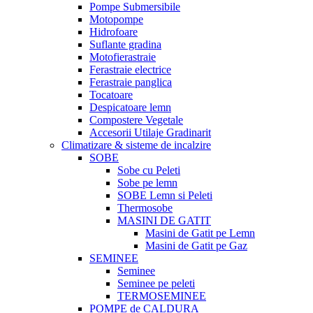
Pompe Submersibile
Motopompe
Hidrofoare
Suflante gradina
Motofierastraie
Ferastraie electrice
Ferastraie panglica
Tocatoare
Despicatoare lemn
Compostere Vegetale
Accesorii Utilaje Gradinarit
Climatizare & sisteme de incalzire
SOBE
Sobe cu Peleti
Sobe pe lemn
SOBE Lemn si Peleti
Thermosobe
MASINI DE GATIT
Masini de Gatit pe Lemn
Masini de Gatit pe Gaz
SEMINEE
Seminee
Seminee pe peleti
TERMOSEMINEE
POMPE de CALDURA