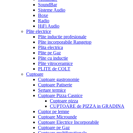
SoundBar
Sisteme Audio
Boxe
Radio
HiFi Audio
Plite electrice
Plite inductie profesionale
Plite incorporabile Rangetop
Plita electrica
Plite pe Gaz
Plite cu inductie
Plite vitroceramice
PLITE de COLT
Cuptoare
Cuptoare gastronomie
Cuptoare Patiserie
Sertare termice
Cuptoare Pizza Casnice
Cuptoare pizza
CUPTOARE de PIZZA in GRADINA
Cuptor pe lemne
Cuptoare Microunde
Cuptoare Electrice Incorporabile
Cuptoare pe Gaz
Cuptoare multifunctionale