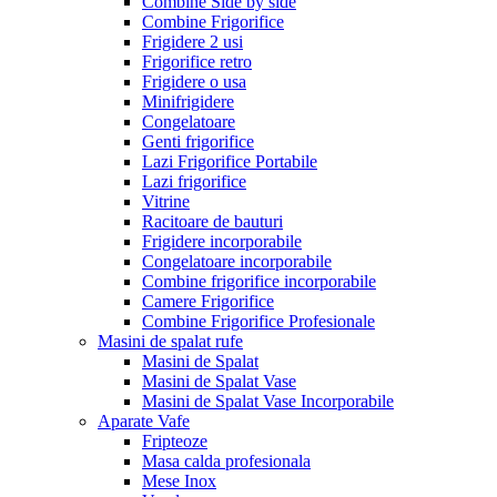
Combine Side by side
Combine Frigorifice
Frigidere 2 usi
Frigorifice retro
Frigidere o usa
Minifrigidere
Congelatoare
Genti frigorifice
Lazi Frigorifice Portabile
Lazi frigorifice
Vitrine
Racitoare de bauturi
Frigidere incorporabile
Congelatoare incorporabile
Combine frigorifice incorporabile
Camere Frigorifice
Combine Frigorifice Profesionale
Masini de spalat rufe
Masini de Spalat
Masini de Spalat Vase
Masini de Spalat Vase Incorporabile
Aparate Vafe
Fripteoze
Masa calda profesionala
Mese Inox