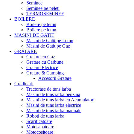
Seminee
Seminee pe peleti
TERMOSEMINEE
BOILERE
Boilere pe lemn
Boilere pe lemn
MASINI DE GATIT
Masini de Gatit pe Lemn
Masini de Gatit pe Gaz
GRATARE
Gratare cu Gaz
Gratare cu Carbune
Gratare Electrice
Gratare & Camping
Accesorii Gratare
Gradinarit
Tractorase de tuns iarba
Masini de tuns iarba benzina
Masini de tuns iarba cu Acumulatori
Masini de tuns iarba electrice
Masini de tuns iarba manuale
Roboti de tuns iarba
Scarificatoare
Motosapatoare
Motocositoare