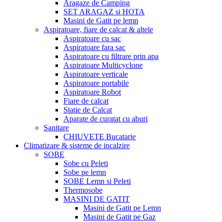
Aragaze de Camping
SET ARAGAZ si HOTA
Masini de Gatit pe lemn
Aspiratoare, fiare de calcat & altele
Aspiratoare cu sac
Aspiratoare fara sac
Aspiratoare cu filtrare prin apa
Aspiratoare Multicyclone
Aspiratoare verticale
Aspiratoare portabile
Aspiratoare Robot
Fiare de calcat
Statie de Calcat
Aparate de curatat cu aburi
Sanitare
CHIUVETE Bucatarie
Climatizare & sisteme de incalzire
SOBE
Sobe cu Peleti
Sobe pe lemn
SOBE Lemn si Peleti
Thermosobe
MASINI DE GATIT
Masini de Gatit pe Lemn
Masini de Gatit pe Gaz