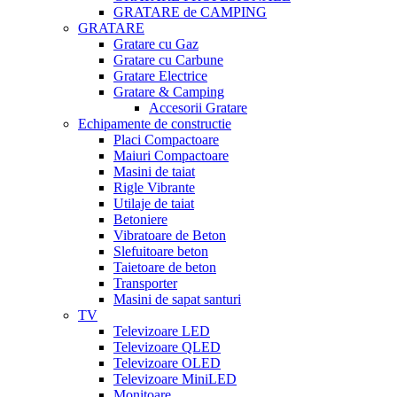
GRATARE de CAMPING
GRATARE
Gratare cu Gaz
Gratare cu Carbune
Gratare Electrice
Gratare & Camping
Accesorii Gratare
Echipamente de constructie
Placi Compactoare
Maiuri Compactoare
Masini de taiat
Rigle Vibrante
Utilaje de taiat
Betoniere
Vibratoare de Beton
Slefuitoare beton
Taietoare de beton
Transporter
Masini de sapat santuri
TV
Televizoare LED
Televizoare QLED
Televizoare OLED
Televizoare MiniLED
Monitoare