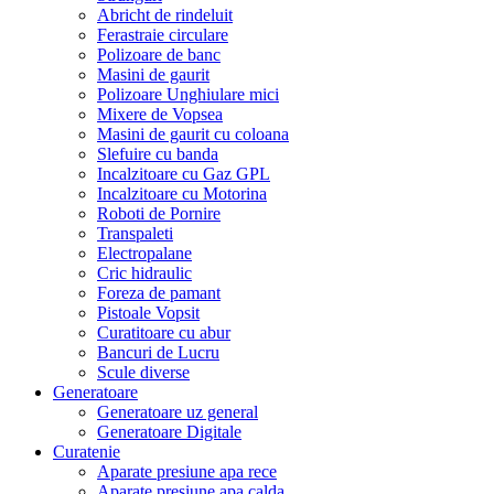
Abricht de rindeluit
Ferastraie circulare
Polizoare de banc
Masini de gaurit
Polizoare Unghiulare mici
Mixere de Vopsea
Masini de gaurit cu coloana
Slefuire cu banda
Incalzitoare cu Gaz GPL
Incalzitoare cu Motorina
Roboti de Pornire
Transpaleti
Electropalane
Cric hidraulic
Foreza de pamant
Pistoale Vopsit
Curatitoare cu abur
Bancuri de Lucru
Scule diverse
Generatoare
Generatoare uz general
Generatoare Digitale
Curatenie
Aparate presiune apa rece
Aparate presiune apa calda