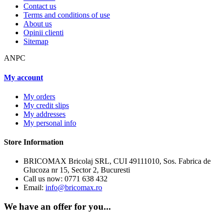
Contact us
Terms and conditions of use
About us
Opinii clienti
Sitemap
ANPC
My account
My orders
My credit slips
My addresses
My personal info
Store Information
BRICOMAX Bricolaj SRL, CUI 49111010, Sos. Fabrica de
Glucoza nr 15, Sector 2, Bucuresti
Call us now:
0771 638 432
Email:
info@bricomax.ro
We have an offer for you...