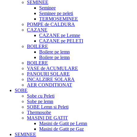
SEMINEE
Seminee
Seminee pe peleti
TERMOSEMINEE
POMPE de CALDURA
CAZANE
CAZANE pe Lemne
CAZANE pe PELETI
BOILERE
Boilere pe lemn
Boilere pe lemn
BOILERE
VASE de ACUMULARE
PANOURI SOLARE
INCALZIRE SOLARA
AER CONDITIONAT
SOBE
Sobe cu Peleti
Sobe pe lemn
SOBE Lemn si Peleti
Thermosobe
MASINI DE GATIT
Masini de Gatit pe Lemn
Masini de Gatit pe Gaz
SEMINEE