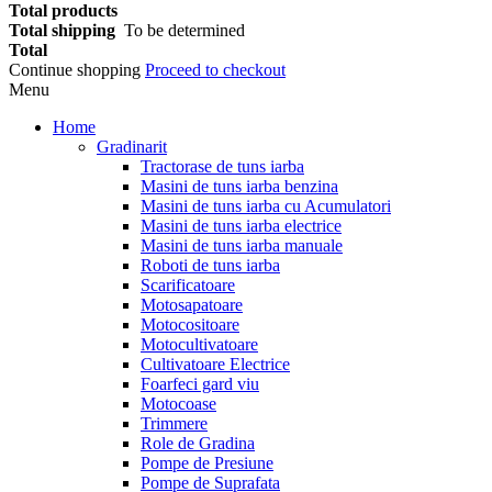
Total products
Total shipping
To be determined
Total
Continue shopping
Proceed to checkout
Menu
Home
Gradinarit
Tractorase de tuns iarba
Masini de tuns iarba benzina
Masini de tuns iarba cu Acumulatori
Masini de tuns iarba electrice
Masini de tuns iarba manuale
Roboti de tuns iarba
Scarificatoare
Motosapatoare
Motocositoare
Motocultivatoare
Cultivatoare Electrice
Foarfeci gard viu
Motocoase
Trimmere
Role de Gradina
Pompe de Presiune
Pompe de Suprafata