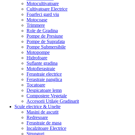
Motocultivatoare
Cultivatoare Electrice
Foarfeci gard viu
Motocoase
Trimmere
Role de Gradina
Pompe de Presiune
Pompe de Suprafata
Pompe Submersibile
Motopompe
Hidrofoare
Suflante gradina
Motofierastraie
Ferastraie electrice
Ferastraie panglica
Tocatoare
Despicatoare lemn
Compostere Vegetale
Accesorii Utilaje Gradinarit
Scule electrice & Unelte
Masini de ascutit
Redresoare
Ferastraie de masa
Incalzitoare Electrice
Strunguri