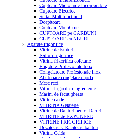
Cuptoare Microunde Incorporabile
Cuptoare Electrice
Sertar Multifunctional
Dospitoare
Cuptoare MultiCook
CUPTOARE pe CARBUNI
CUPTOARE cu ABURI
Aparate frigorifice
Vitrine de bauturi
Rafturi frigorifice
Vitrina frigorifica cofetarie
Frigidere Profesionale Inox
Congelatoare Profesionale Inox
Abatitoare congelare rapida
Mese reci
Vitrina frigorifica ingrediente
Masini de facut gheata
Vitrine calde
VITRINA Gelaterie
Vitrine de Bauturi pentru Baruri
VITRINE de EXPUNERE
VITRINE FRIGORIFICE
Dozatoare si Racitoare bauturi
Vitrina Calda