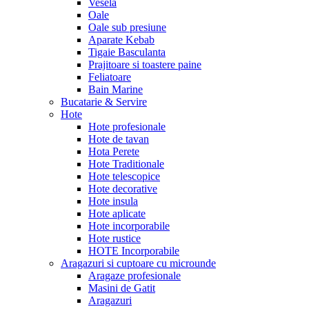
Vesela
Oale
Oale sub presiune
Aparate Kebab
Tigaie Basculanta
Prajitoare si toastere paine
Feliatoare
Bain Marine
Bucatarie & Servire
Hote
Hote profesionale
Hote de tavan
Hota Perete
Hote Traditionale
Hote telescopice
Hote decorative
Hote insula
Hote aplicate
Hote incorporabile
Hote rustice
HOTE Incorporabile
Aragazuri si cuptoare cu microunde
Aragaze profesionale
Masini de Gatit
Aragazuri