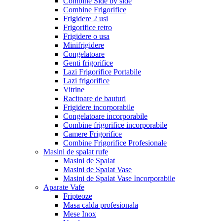
Combine Side by side
Combine Frigorifice
Frigidere 2 usi
Frigorifice retro
Frigidere o usa
Minifrigidere
Congelatoare
Genti frigorifice
Lazi Frigorifice Portabile
Lazi frigorifice
Vitrine
Racitoare de bauturi
Frigidere incorporabile
Congelatoare incorporabile
Combine frigorifice incorporabile
Camere Frigorifice
Combine Frigorifice Profesionale
Masini de spalat rufe
Masini de Spalat
Masini de Spalat Vase
Masini de Spalat Vase Incorporabile
Aparate Vafe
Fripteoze
Masa calda profesionala
Mese Inox