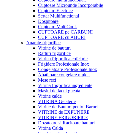
Cuptoare Microunde Incorporabile
Cuptoare Electrice
Sertar Multifunctional
Dospitoare
Cuptoare MultiCook
CUPTOARE pe CARBUNI
CUPTOARE cu ABURI
Aparate frigorifice
Vitrine de bauturi
Rafturi frigorifice
Vitrina frigorifica cofetarie
Frigidere Profesionale Inox
Congelatoare Profesionale Inox
Abatitoare congelare rapida
Mese reci
Vitrina frigorifica ingrediente
Masini de facut gheata
Vitrine calde
VITRINA Gelaterie
Vitrine de Bauturi pentru Baruri
VITRINE de EXPUNERE
VITRINE FRIGORIFICE
Dozatoare si Racitoare bauturi
Vitrina Calda