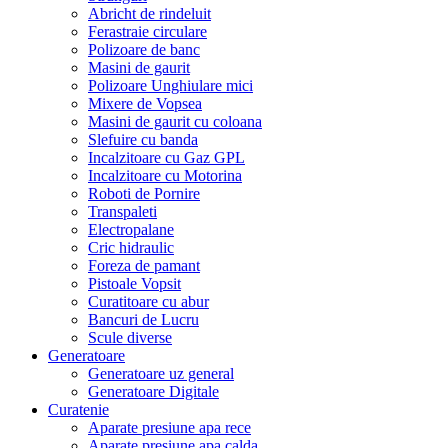
Abricht de rindeluit
Ferastraie circulare
Polizoare de banc
Masini de gaurit
Polizoare Unghiulare mici
Mixere de Vopsea
Masini de gaurit cu coloana
Slefuire cu banda
Incalzitoare cu Gaz GPL
Incalzitoare cu Motorina
Roboti de Pornire
Transpaleti
Electropalane
Cric hidraulic
Foreza de pamant
Pistoale Vopsit
Curatitoare cu abur
Bancuri de Lucru
Scule diverse
Generatoare
Generatoare uz general
Generatoare Digitale
Curatenie
Aparate presiune apa rece
Aparate presiune apa calda