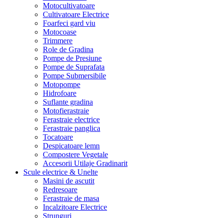
Motocultivatoare
Cultivatoare Electrice
Foarfeci gard viu
Motocoase
Trimmere
Role de Gradina
Pompe de Presiune
Pompe de Suprafata
Pompe Submersibile
Motopompe
Hidrofoare
Suflante gradina
Motofierastraie
Ferastraie electrice
Ferastraie panglica
Tocatoare
Despicatoare lemn
Compostere Vegetale
Accesorii Utilaje Gradinarit
Scule electrice & Unelte
Masini de ascutit
Redresoare
Ferastraie de masa
Incalzitoare Electrice
Strunguri