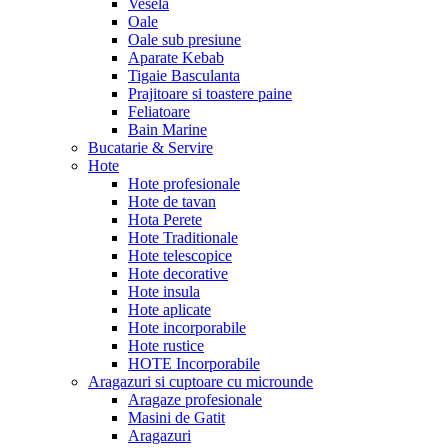
Vesela
Oale
Oale sub presiune
Aparate Kebab
Tigaie Basculanta
Prajitoare si toastere paine
Feliatoare
Bain Marine
Bucatarie & Servire
Hote
Hote profesionale
Hote de tavan
Hota Perete
Hote Traditionale
Hote telescopice
Hote decorative
Hote insula
Hote aplicate
Hote incorporabile
Hote rustice
HOTE Incorporabile
Aragazuri si cuptoare cu microunde
Aragaze profesionale
Masini de Gatit
Aragazuri