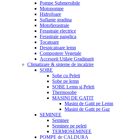
Pompe Submersibile
Motopompe
Hidrofoare
Suflante gradina
Motofierastraie
Ferastraie electrice
Ferastraie panglica
Tocatoare
Despicatoare lemn
Compostere Vegetale
Accesorii Utilaje Gradinarit
Climatizare & sisteme de incalzire
SOBE
Sobe cu Peleti
Sobe pe lemn
SOBE Lemn si Peleti
Thermosobe
MASINI DE GATIT
Masini de Gatit pe Lemn
Masini de Gatit pe Gaz
SEMINEE
Seminee
Seminee pe peleti
TERMOSEMINEE
POMPE de CALDURA