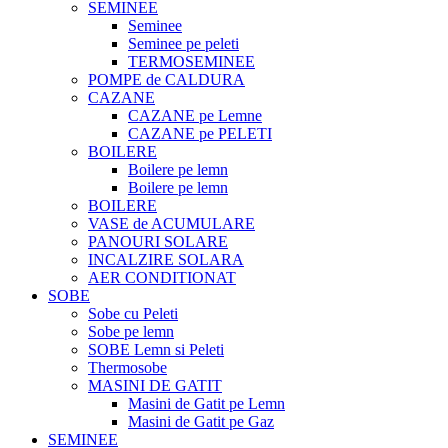
SEMINEE
Seminee
Seminee pe peleti
TERMOSEMINEE
POMPE de CALDURA
CAZANE
CAZANE pe Lemne
CAZANE pe PELETI
BOILERE
Boilere pe lemn
Boilere pe lemn
BOILERE
VASE de ACUMULARE
PANOURI SOLARE
INCALZIRE SOLARA
AER CONDITIONAT
SOBE
Sobe cu Peleti
Sobe pe lemn
SOBE Lemn si Peleti
Thermosobe
MASINI DE GATIT
Masini de Gatit pe Lemn
Masini de Gatit pe Gaz
SEMINEE