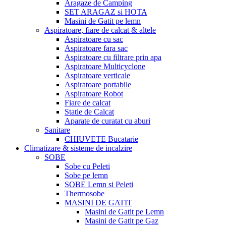
Aragaze de Camping
SET ARAGAZ si HOTA
Masini de Gatit pe lemn
Aspiratoare, fiare de calcat & altele
Aspiratoare cu sac
Aspiratoare fara sac
Aspiratoare cu filtrare prin apa
Aspiratoare Multicyclone
Aspiratoare verticale
Aspiratoare portabile
Aspiratoare Robot
Fiare de calcat
Statie de Calcat
Aparate de curatat cu aburi
Sanitare
CHIUVETE Bucatarie
Climatizare & sisteme de incalzire
SOBE
Sobe cu Peleti
Sobe pe lemn
SOBE Lemn si Peleti
Thermosobe
MASINI DE GATIT
Masini de Gatit pe Lemn
Masini de Gatit pe Gaz