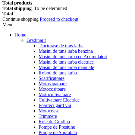
Total products
Total shipping
To be determined
Total
Continue shopping
Proceed to checkout
Menu
Home
Gradinarit
Tractorase de tuns iarba
Masini de tuns iarba benzina
Masini de tuns iarba cu Acumulatori
Masini de tuns iarba electrice
Masini de tuns iarba manuale
Roboti de tuns iarba
Scarificatoare
Motosapatoare
Motocositoare
Motocultivatoare
Cultivatoare Electrice
Foarfeci gard viu
Motocoase
Trimmere
Role de Gradina
Pompe de Presiune
Pompe de Suprafata