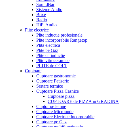
SoundBar
Sisteme Audio
Boxe
Radio
HiFi Audio
Plite electrice
Plite inductie profesionale
Plite incorporabile Rangetop
Plita electrica
Plite pe Gaz
Plite cu inductie
Plite vitroceramice
PLITE de COLT
Cuptoare
Cuptoare gastronomie
Cuptoare Patiserie
Sertare termice
Cuptoare Pizza Casnice
Cuptoare pizza
CUPTOARE de PIZZA in GRADINA
Cuptor pe lemne
Cuptoare Microunde
Cuptoare Electrice Incorporabile
Cuptoare pe Gaz
Cuptoare multifunctionale