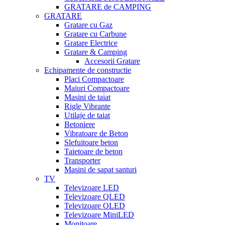
GRATARE de CAMPING
GRATARE
Gratare cu Gaz
Gratare cu Carbune
Gratare Electrice
Gratare & Camping
Accesorii Gratare
Echipamente de constructie
Placi Compactoare
Maiuri Compactoare
Masini de taiat
Rigle Vibrante
Utilaje de taiat
Betoniere
Vibratoare de Beton
Slefuitoare beton
Taietoare de beton
Transporter
Masini de sapat santuri
TV
Televizoare LED
Televizoare QLED
Televizoare OLED
Televizoare MiniLED
Monitoare