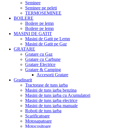
Seminee
Seminee pe peleti
TERMOSEMINEE
BOILERE
Boilere pe lemn
Boilere pe lemn
MASINI DE GATIT
Masini de Gatit pe Lemn
Masini de Gatit pe Gaz
GRATARE
Gratare cu Gaz
Gratare cu Carbune
Gratare Electrice
Gratare & Camping
Accesorii Gratare
Gradinarit
Tractorase de tuns iarba
Masini de tuns iarba benzina
Masini de tuns iarba cu Acumulatori
Masini de tuns iarba electrice
Masini de tuns iarba manuale
Roboti de tuns iarba
Scarificatoare
Motosapatoare
Motocositoare