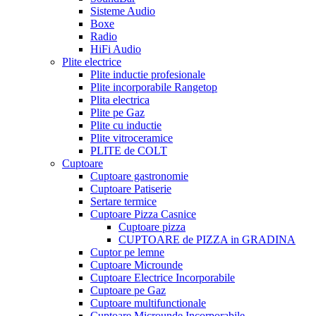
Sisteme Audio
Boxe
Radio
HiFi Audio
Plite electrice
Plite inductie profesionale
Plite incorporabile Rangetop
Plita electrica
Plite pe Gaz
Plite cu inductie
Plite vitroceramice
PLITE de COLT
Cuptoare
Cuptoare gastronomie
Cuptoare Patiserie
Sertare termice
Cuptoare Pizza Casnice
Cuptoare pizza
CUPTOARE de PIZZA in GRADINA
Cuptor pe lemne
Cuptoare Microunde
Cuptoare Electrice Incorporabile
Cuptoare pe Gaz
Cuptoare multifunctionale
Cuptoare Microunde Incorporabile