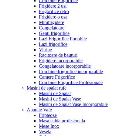
Combine Frigorifice
Frigidere 2 usi
Frigorifice retro
Frigidere o usa
Minifrigidere
Congelatoare
Genti frigorifice
Lazi Frigorifice Portabile
Lazi frigorifice
Vitrine
Racitoare de bauturi
Frigidere incorporabile
Congelatoare incorporabile
Combine frigorifice incorporabile
Camere Frigorifice
Combine Frigorifice Profesionale
Masini de spalat rufe
Masini de Spalat
Masini de Spalat Vase
Masini de Spalat Vase Incorporabile
Aparate Vafe
Fripteoze
Masa calda profesionala
Mese Inox
Vesela