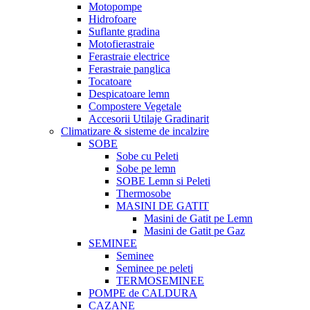
Motopompe
Hidrofoare
Suflante gradina
Motofierastraie
Ferastraie electrice
Ferastraie panglica
Tocatoare
Despicatoare lemn
Compostere Vegetale
Accesorii Utilaje Gradinarit
Climatizare & sisteme de incalzire
SOBE
Sobe cu Peleti
Sobe pe lemn
SOBE Lemn si Peleti
Thermosobe
MASINI DE GATIT
Masini de Gatit pe Lemn
Masini de Gatit pe Gaz
SEMINEE
Seminee
Seminee pe peleti
TERMOSEMINEE
POMPE de CALDURA
CAZANE