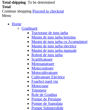
Total shipping
To be determined
Total
Continue shopping
Proceed to checkout
Menu
Home
Gradinarit
Tractorase de tuns iarba
Masini de tuns iarba benzina
Masini de tuns iarba cu Acumulatori
Masini de tuns iarba electrice
Masini de tuns iarba manuale
Roboti de tuns iarba
Scarificatoare
Motosapatoare
Motocositoare
Motocultivatoare
Cultivatoare Electrice
Foarfeci gard viu
Motocoase
Trimmere
Role de Gradina
Pompe de Presiune
Pompe de Suprafata
Pompe Submersibile