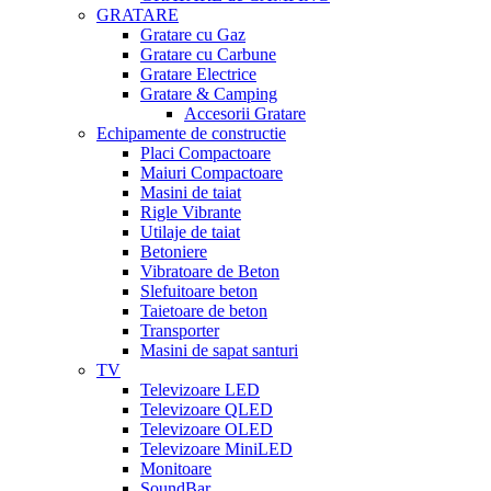
GRATARE
Gratare cu Gaz
Gratare cu Carbune
Gratare Electrice
Gratare & Camping
Accesorii Gratare
Echipamente de constructie
Placi Compactoare
Maiuri Compactoare
Masini de taiat
Rigle Vibrante
Utilaje de taiat
Betoniere
Vibratoare de Beton
Slefuitoare beton
Taietoare de beton
Transporter
Masini de sapat santuri
TV
Televizoare LED
Televizoare QLED
Televizoare OLED
Televizoare MiniLED
Monitoare
SoundBar