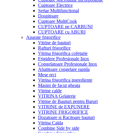
Cuptoare Electrice
Sertar Multifunctional
Dospitoare
Cuptoare MultiCook
CUPTOARE pe CARBUNI
CUPTOARE cu ABURI
Aparate frigorifice
Vitrine de bauturi
Rafturi frigorifice
Vitrina frigorifica cofetarie
Frigidere Profesionale Inox
Congelatoare Profesionale Inox
Abatitoare congelare rapida
Mese reci
Vitrina frigorifica ingrediente
Masini de facut gheata
Vitrine calde
VITRINA Gelaterie
Vitrine de Bauturi pentru Baruri
VITRINE de EXPUNERE
VITRINE FRIGORIFICE
Dozatoare si Racitoare bauturi
Vitrina Calda
Combine Side by side