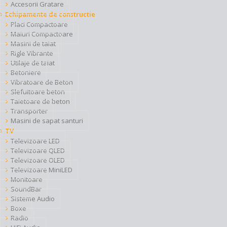
Accesorii Gratare
Echipamente de constructie
Placi Compactoare
Maiuri Compactoare
Masini de taiat
Rigle Vibrante
Utilaje de taiat
Betoniere
Vibratoare de Beton
Slefuitoare beton
Taietoare de beton
Transporter
Masini de sapat santuri
TV
Televizoare LED
Televizoare QLED
Televizoare OLED
Televizoare MiniLED
Monitoare
SoundBar
Sisteme Audio
Boxe
Radio