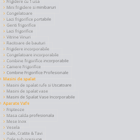
Frigidere cu 1 usa
Mini frigidere si minibaruri
Congelatoare
Lazi frigorifice portabile
Genti frigorifice
Lazi frigorifice
Vitrine Vinuri
Racitoare de bauturi
Frigidere incorporabile
Congelatoare incorporabile
Combine frigorifice incorporabile
Camere Frigorifice
Combine Frigorifice Profesionale
Masini de spalat
Masini de spalat rufe si Uscatoare
Masini de spalat vase
Masini de Spalat Vase Incorporabile
Aparate Vafe
Fripteoze
Masa calda profesionala
Mese Inox
Vesela
Oale, Cratite & Tavi
Oale sub presiune