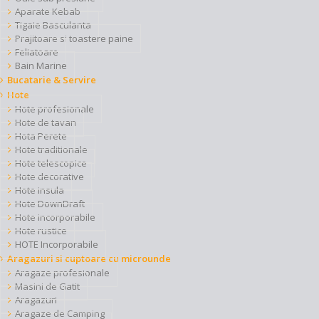
Aparate Kebab
Tigaie Basculanta
Prajitoare si toastere paine
Feliatoare
Bain Marine
Bucatarie & Servire
Hote
Hote profesionale
Hote de tavan
Hota Perete
Hote traditionale
Hote telescopice
Hote decorative
Hote insula
Hote DownDraft
Hote incorporabile
Hote rustice
HOTE Incorporabile
Aragazuri si cuptoare cu microunde
Aragaze profesionale
Masini de Gatit
Aragazuri
Aragaze de Camping