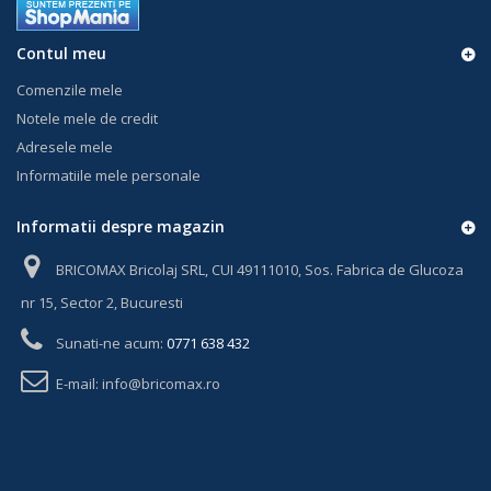
Contul meu
Comenzile mele
Notele mele de credit
Adresele mele
Informatiile mele personale
Informatii despre magazin
BRICOMAX Bricolaj SRL, CUI 49111010, Sos. Fabrica de Glucoza
nr 15, Sector 2, Bucuresti
Sunati-ne acum:
0771 638 432
E-mail:
info@bricomax.ro