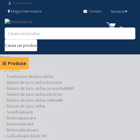
Autentificare
Magazinele noastre
Contact
Română
Cauta un produs
Meniu
Produse
Gradina
Tractorase de tuns iarba
Masini de tuns iarba benzina
Masini de tuns iarba cu acumulatori
Masini de tuns iarba electrice
Masini de tuns iarba manuale
Roboti de tuns iarba
Scarificatoare
Motosapatoare
Motocositoare
Motocultivatoare
Cultivatoare Electrice