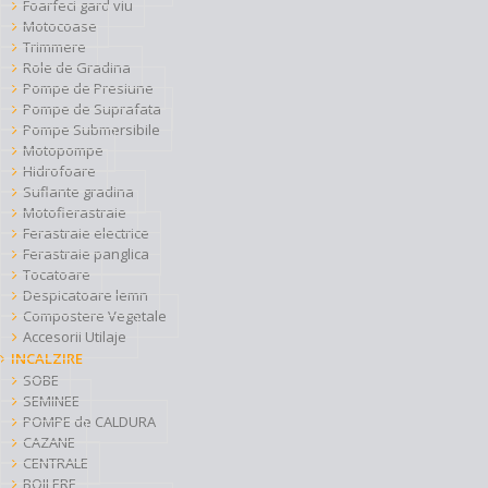
Foarfeci gard viu
Motocoase
Trimmere
Role de Gradina
Pompe de Presiune
Pompe de Suprafata
Pompe Submersibile
Motopompe
Hidrofoare
Suflante gradina
Motofierastraie
Ferastraie electrice
Ferastraie panglica
Tocatoare
Despicatoare lemn
Compostere Vegetale
Accesorii Utilaje
INCALZIRE
SOBE
SEMINEE
POMPE de CALDURA
CAZANE
CENTRALE
BOILERE