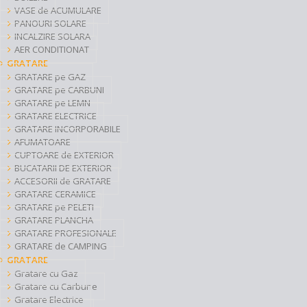
VASE de ACUMULARE
PANOURI SOLARE
INCALZIRE SOLARA
AER CONDITIONAT
GRATARE
GRATARE pe GAZ
GRATARE pe CARBUNI
GRATARE pe LEMN
GRATARE ELECTRICE
GRATARE INCORPORABILE
AFUMATOARE
CUPTOARE de EXTERIOR
BUCATARII DE EXTERIOR
ACCESORII de GRATARE
GRATARE CERAMICE
GRATARE pe PELETI
GRATARE PLANCHA
GRATARE PROFESIONALE
GRATARE de CAMPING
GRATARE
Gratare cu Gaz
Gratare cu Carbune
Gratare Electrice