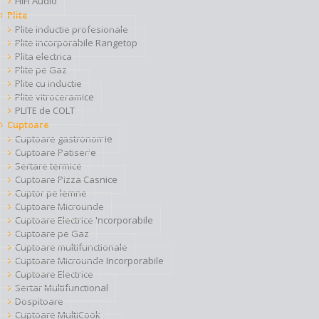
HiFi Audio
Plite
Plite inductie profesionale
Plite incorporabile Rangetop
Plita electrica
Plite pe Gaz
Plite cu inductie
Plite vitroceramice
PLITE de COLT
Cuptoare
Cuptoare gastronomie
Cuptoare Patiserie
Sertare termice
Cuptoare Pizza Casnice
Cuptor pe lemne
Cuptoare Microunde
Cuptoare Electrice Incorporabile
Cuptoare pe Gaz
Cuptoare multifunctionale
Cuptoare Microunde Incorporabile
Cuptoare Electrice
Sertar Multifunctional
Dospitoare
Cuptoare MultiCook