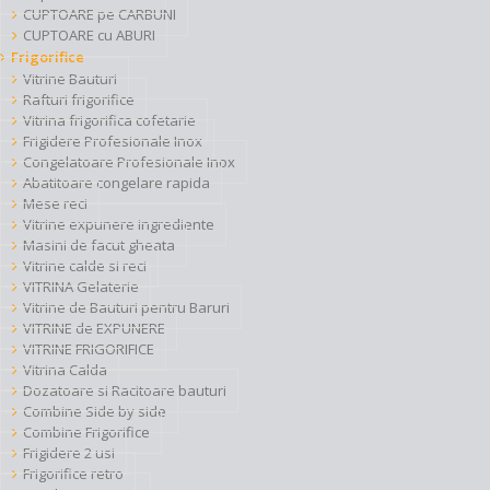
CUPTOARE pe CARBUNI
CUPTOARE cu ABURI
Frigorifice
Vitrine Bauturi
Rafturi frigorifice
Vitrina frigorifica cofetarie
Frigidere Profesionale Inox
Congelatoare Profesionale Inox
Abatitoare congelare rapida
Mese reci
Vitrine expunere ingrediente
Masini de facut gheata
Vitrine calde si reci
VITRINA Gelaterie
Vitrine de Bauturi pentru Baruri
VITRINE de EXPUNERE
VITRINE FRIGORIFICE
Vitrina Calda
Dozatoare si Racitoare bauturi
Combine Side by side
Combine Frigorifice
Frigidere 2 usi
Frigorifice retro