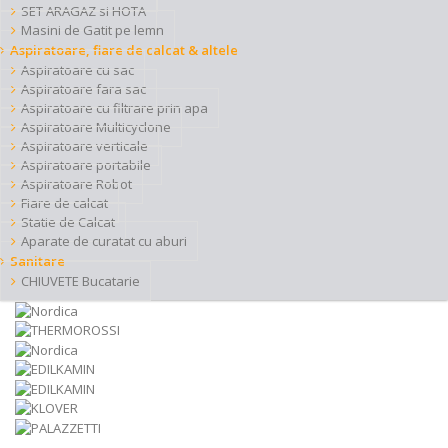
SET ARAGAZ si HOTA
Masini de Gatit pe lemn
Aspiratoare, fiare de calcat & altele
Aspiratoare cu sac
Aspiratoare fara sac
Aspiratoare cu filtrare prin apa
Aspiratoare Multicyclone
Aspiratoare verticale
Aspiratoare portabile
Aspiratoare Robot
Fiare de calcat
Statie de Calcat
Aparate de curatat cu aburi
Sanitare
CHIUVETE Bucatarie